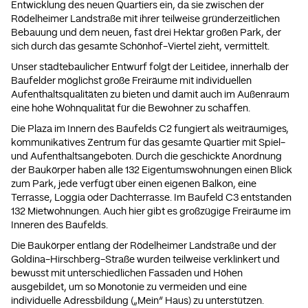
Entwicklung des neuen Quartiers ein, da sie zwischen der
Rödelheimer Landstraße mit ihrer teilweise gründerzeitlichen
Bebauung und dem neuen, fast drei Hektar großen Park, der
sich durch das gesamte Schönhof-Viertel zieht, vermittelt.
Unser städtebaulicher Entwurf folgt der Leitidee, innerhalb der
Baufelder möglichst große Freiräume mit individuellen
Aufenthaltsqualitäten zu bieten und damit auch im Außenraum
eine hohe Wohnqualität für die Bewohner zu schaffen.
Die Plaza im Innern des Baufelds C2 fungiert als weiträumiges,
kommunikatives Zentrum für das gesamte Quartier mit Spiel-
und Aufenthaltsangeboten. Durch die geschickte Anordnung
der Baukörper haben alle 132 Eigentumswohnungen einen Blick
zum Park, jede verfügt über einen eigenen Balkon, eine
Terrasse, Loggia oder Dachterrasse. Im Baufeld C3 entstanden
132 Mietwohnungen. Auch hier gibt es großzügige Freiräume im
Inneren des Baufelds.
Die Baukörper entlang der Rödelheimer Landstraße und der
Goldina-Hirschberg-Straße wurden teilweise verklinkert und
bewusst mit unterschiedlichen Fassaden und Höhen
ausgebildet, um so Monotonie zu vermeiden und eine
individuelle Adressbildung („Mein“ Haus) zu unterstützen.