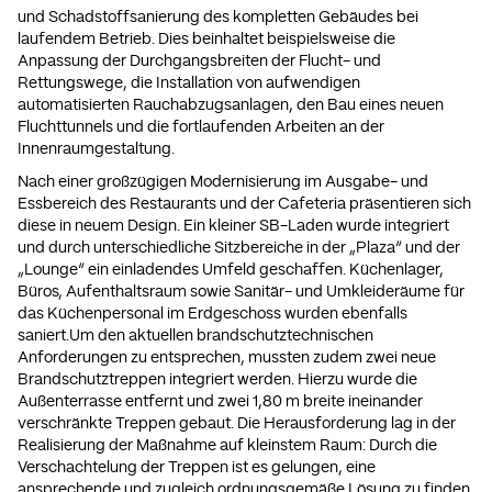
und Schadstoffsanierung des kompletten Gebäudes bei
laufendem Betrieb. Dies beinhaltet beispielsweise die
Anpassung der Durchgangsbreiten der Flucht- und
Rettungswege, die Installation von aufwendigen
automatisierten Rauchabzugsanlagen, den Bau eines neuen
Fluchttunnels und die fortlaufenden Arbeiten an der
Innenraumgestaltung.
Nach einer großzügigen Modernisierung im Ausgabe- und
Essbereich des Restaurants und der Cafeteria präsentieren sich
diese in neuem Design. Ein kleiner SB-Laden wurde integriert
und durch unterschiedliche Sitzbereiche in der „Plaza“ und der
„Lounge“ ein einladendes Umfeld geschaffen. Küchenlager,
Büros, Aufenthaltsraum sowie Sanitär- und Umkleideräume für
das Küchenpersonal im Erdgeschoss wurden ebenfalls
saniert.Um den aktuellen brandschutztechnischen
Anforderungen zu entsprechen, mussten zudem zwei neue
Brandschutztreppen integriert werden. Hierzu wurde die
Außenterrasse entfernt und zwei 1,80 m breite ineinander
verschränkte Treppen gebaut. Die Herausforderung lag in der
Realisierung der Maßnahme auf kleinstem Raum: Durch die
Verschachtelung der Treppen ist es gelungen, eine
ansprechende und zugleich ordnungsgemäße Lösung zu finden.