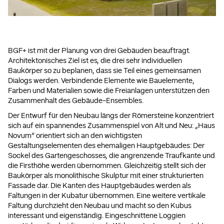
BGF+ ist mit der Planung von drei Gebäuden beauftragt.
Architektonisches Ziel ist es, die drei sehr individuellen
Baukörper so zu beplanen, dass sie Teil eines gemeinsamen
Dialogs werden. Verbindende Elemente wie Bauelemente,
Farben und Materialien sowie die Freianlagen unterstützen den
Zusammenhalt des Gebäude-Ensembles.
Der Entwurf für den Neubau längs der Römersteine konzentriert
sich auf ein spannendes Zusammenspiel von Alt und Neu: „Haus
Novum“ orientiert sich an den wichtigsten
Gestaltungselementen des ehemaligen Hauptgebäudes: Der
Sockel des Gartengeschosses, die angrenzende Traufkante und
die Firsthöhe werden übernommen. Gleichzeitig stellt sich der
Baukörper als monolithische Skulptur mit einer strukturierten
Fassade dar. Die Kanten des Hauptgebäudes werden als
Faltungen in der Kubatur übernommen. Eine weitere vertikale
Faltung durchzieht den Neubau und macht so den Kubus
interessant und eigenständig. Eingeschnittene Loggien